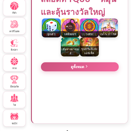
อาเคต เกมสุดเรียบง่าย ที่เล่นแบบเพลินๆ สนุกๆ แต่ก่อนนั้นจะถูก
สร้างขึ้นมาเพื่อเล่นกับตู้เกมโดยเฉพาะ จนต่อมาก็ได้มีการประยุกต์
นำมาใช้กับเว็บพนัน โดยเปิดให้นักพนันเล่นพร้อมกับทำเงินไปด้วยได้
เลย แค่เล่นให้ชนะก็จะได้รับเงินรางวัลเป็นผลตอบแทน แต่ก็จะต้อง
ใช้เงินลงทุนในการเล่นแต่ละเกมด้วยเช่นกัน อย่างเช่น เกมยิง เกม
ผจญภัย เกมแข่งรถ เกมแข่งม้า และอื่นๆ อีกหลายรูปแบบ ซึ่งคุณจะ
ได้สัมผัสกับการเดิมพันที่แปลกใหม่ ไม่น่าเบื่อ และไม่จำเจอยู่เฉพาะ
แค่เกมไพ่เท่านั้น โดยเกมประเภทนี้จะถูกใจคุณหรือไม่ก็ต้องลองเข้า
มาเล่นกันดู บนเว็บสายตรงจาก
TQ88
นั่นเอง
เดิมพันเกมส์อาเคต เกมพนันออนไลน์
TQ88
อย่างไร
สำหรับวิธีการเดิมพันเกมประเภทนี้ ส่วนใหญ่แล้วจะเป็นในรูปแบบ
ของการเล่นเกมให้ชนะ แล้วจึงจะได้รับเงินรางวัล ซึ่งแต่ละเกมก็จะมี
วิธีการเล่นแตกต่างกันไป โดยคุณจะต้องเข้าไปศึกษาวิธีการเล่นดู
ก่อนว่าเป็นอย่างไร แต่ขอบอกเลยว่าไม่ยาก สามารถเล่นสนุกๆ
เพลิดเพลิน หรือจะเล่นเพื่อทำเงินแบบจริงจังก็ได้เช่นกัน ซึ่งหาก