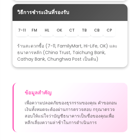
เราเป็นเว็บสายตรงจาก
TQ88
ที่เน้นการแจกโบนัสเครดิตฟรีแบบ
หนักๆ เพื่อเป็นทุนเสริมให้กับผู้เล่น และยังถือเป็นกำไรอีกส่วนหนึ่งที่
นักพนันทุกคนจะได้รับจากการเข้ามาเป็นสมาชิกกับเราอีกด้วย
สำหรับโปรโมชั่นที่เราแจกก็จะมีหลากหลายแบบด้วยกัน ได้แก่
⦁ สมัครใหม่รับโบนัส 50% สูงสุด 1,000 บาท ใช้โบนัสเล่นเกมได้
ทั้งหมดไม่ว่าจะเป็นคาสิโน เกมอาเคต หรือกีฬา โดยทำเทิร์นเพียง
15-20 เท่า ก็ถอนได้เลย
⦁ ฝากเงินยอดแรกของวัน แจกโบนัสเพิ่มทันทีอีก 10% สูงสุดถึง
1,000 บาท ใช้เครดิตฟรีเล่นเกมได้ทั้งคาสิโนและกีฬาเช่นกัน โดยทำ
ยอดเทิร์นแค่ 10-20 เท่า เท่านั้น
⦁ รับโบนัสประจำวันเกิด เป็นของขวัญสุดพิเศษให้กับคุณทันที 500
บาท เพียงแค่โชว์บัตรประชาชนเพื่อยืนยันวันเกิดเท่านั้น
⦁ โปรโมชั่นดีๆ แทงถูกหรือแทงผิดติดกัน 10 ตารวด รับโบนัสสูงสุด
5,000 บาท อีกหนึ่งข้อเสนอสุดพิเศษที่เราจะมอบให้คุณโดยเฉพาะ
⦁ มีเงินคืนทุกยอดการเล่น กับโบนัสพิเศษ 0.3% สามารถกดรับได้ทุก