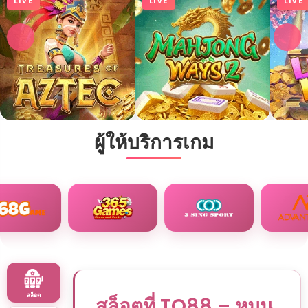
เกมพนันออนไลน์
เกมส์อาเคต เล่นง่าย สนุกและได้เงินจริงบนเว็บ
TQ88
สาย
ตรง
หากพูดถึงเว็บพนันออนไลน์ หลายคนคงจะนึกไปถึงเกมคาสิโน
สล็อต หรือเกมเดิมพันกีฬามากกว่าใช่ไหม แต่รู้หรือไม่ว่ายังมีเกม
สนุกๆ อีกหลายประเภทให้คุณได้เลือกเล่น อย่างเช่น เกมส์อาเคตที่
เรากำลังจะพูดถึงในวันนี้นั่นเอง โดยเป็นเกมจาก
TQ88
ที่มีความ
แปลกใหม่ไม่เหมือนใคร ไม่เพียงแต่จะให้ความสนุกสนานเท่านั้น แต่
ยังเป็นเกมที่เล่นแล้วได้เงินจริงและให้อัตราจ่ายสูงอีกด้วย เอาล่ะ
เรามารู้จักกับเกมประเภทนี้กันหน่อยดีกว่าว่าเป็นอย่างไร
เกมส์อาเคต เกมพนันออนไลน์
TQ88
คืออะไร