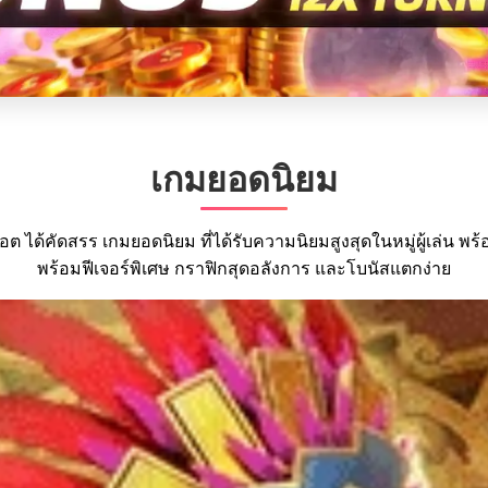
ออนไลน์
แทงบอลออนไลน์
สมัครสมาชิก
โป
ฝากเงิน
บัญชีธนาคารสำหรับฝากเงิน
ฝากเงินขั้นต่ำ 50 บาท