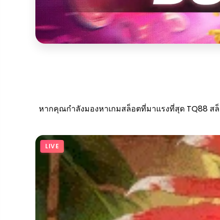
หน้าหลัก
คาสิโน