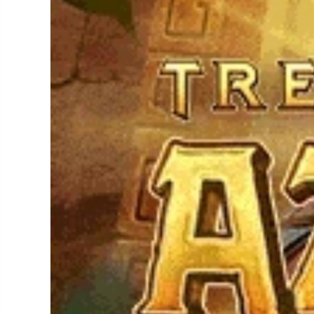
ฟรีค่าทำเ