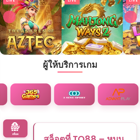
เว็บแทงบอลที่มั่นคงและได้มาตรฐาน
ต้องมีจุดเด่นอย่างไรบ้าง
การให้บริการบนเว็บ
แทงบอล
ออนไลน์
ที่น่าสนใจ มีบริการแบบ
ไหนบ้าง