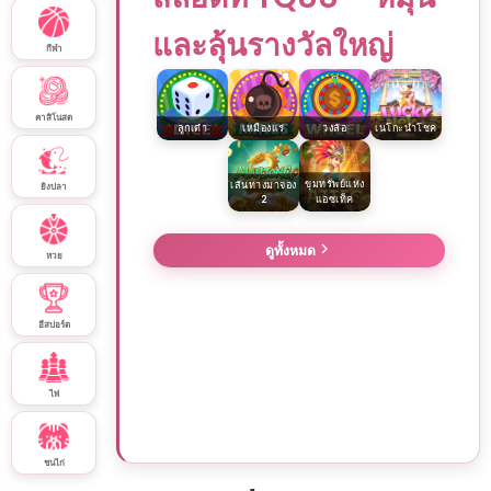
แทง
บอล
คือบริการหนึ่งที่ได้รับความนิยมอย่างมากบนหน้าเว็บ
พนันออนไลน์เลยก็ว่าได้ ยิ่งเว็บไหนก็ตามที่ให้บริการทั้งเกมคาสิโน
และแทงบอล บอกเลยว่าเว็บเหล่านั้นจะเป็นที่สนใจอย่างมากเลย
เพราะมีบริการให้เลือกอีกเพียบ ยิ่งไปกว่านั้น ช่วงนี้คือช่วงเทศกาล
บอลโลก นักพนันบอลก็เตรียมตัวจะใช้บริการแทงบอลผ่านเว็บต่าง ๆ
มากมาย ดังนั้นเรามาดูกันดีกว่าว่า มีบริการแบบไหนบ้างกับเว็บแทง
บอลที่เราจะต้องทำความเข้าใจ
บริการสมัครสมาชิกเพื่อเข้าสู่การแทงบอลเต็มรูปแบบ
เริ่มต้นกันที่บริการแรกกันเลยดีกว่า สำหรับใครที่ต้องการแทง
บอล
ไม่ว่าจะเป็นบริการผ่านเว็บแบบไหนก็ตาม ขั้นตอนแรกที่นักพนันจะ
ต้องเข้าถึงให้ได้ก็คือ
การสมัครสมาชิก
TQ88
มีโปรโมชั่นสมัครวันนี้
รับโบนัสฟรีทันที 50% ซึ่งขั้นตอนนี้นอกจากจะทำให้เราได้แทงบอล