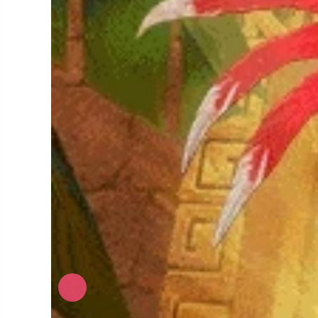
และ
แนะ
ระบ
เป็
จะใ
เต็
ข้อ
ใช้
ทีม
ควา
ทำไ
ข่า
ข้อ
ได้
สน
แบบ
เข้าสู่ระบบ