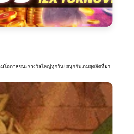
รโมชั่น
ติดต่อเรา
พิ่มโอกาสชนะสูง 99%
 99% เชื่อว่าการเข้าร่วมเป็นสมาชิกกับทาง
การดูบอลออนไลน์ และมีการลงเดิมพันที่แม่นยำ
้อมจะทำให้นักเล่นทุกคนได้ลองเปรียบเทียบ และ
งทุน ซึ่งแน่นอนทางเว็บUFAFATพร้อมจะมอบสิ่งที่ดี